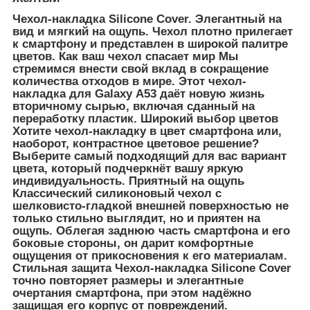
Чехол-накладка Silicone Cover. Элегантный на
вид и мягкий на ощупь. Чехол плотно прилегает
к смартфону и представлен в широкой палитре
цветов. Как ваш чехол спасает мир Мы
стремимся внести свой вклад в сокращение
количества отходов в мире. Этот чехол-
накладка для Galaxy А53 даёт новую жизнь
вторичному сырью, включая сданный на
переработку пластик. Широкий выбор цветов
Хотите чехол-накладку в цвет смартфона или,
наоборот, контрастное цветовое решение?
Выберите самый подходящий для вас вариант
цвета, который подчеркнёт вашу яркую
индивидуальность. Приятный на ощупь
Классический силиконовый чехол с
шелковисто-гладкой внешней поверхностью не
только стильно выглядит, но и приятен на
ощупь. Облегая заднюю часть смартфона и его
боковые стороны, он дарит комфортные
ощущения от прикосновения к его материалам.
Стильная защита Чехол-накладка Silicone Cover
точно повторяет размеры и элегантные
очертания смартфона, при этом надёжно
защищая его корпус от повреждений.