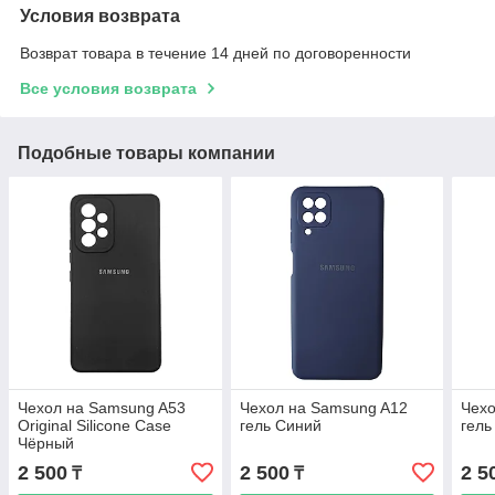
Условия возврата
Возврат товара в течение 14 дней по договоренности
Все условия возврата
Подобные товары компании
Чехол на Samsung A53
Чехол на Samsung A12
Чехо
Original Silicone Case
гель Синий
гель
Чёрный
2 500
2 500
2 5
₸
₸