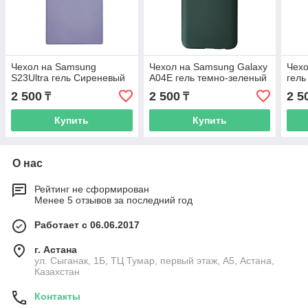
Чехол на Samsung
Чехол на Samsung Galaxy
Чехо
S23Ultra гель Сиреневый
A04E гель темно-зеленый
гель
2 500
2 500
2 5
₸
₸
Купить
Купить
О нас
Рейтинг не сформирован
Менее 5 отзывов за последний год
Работает с 06.06.2017
г. Астана
ул. Сыганак, 1Б, ТЦ Тумар, первый этаж, А5, Астана,
Казахстан
Контакты