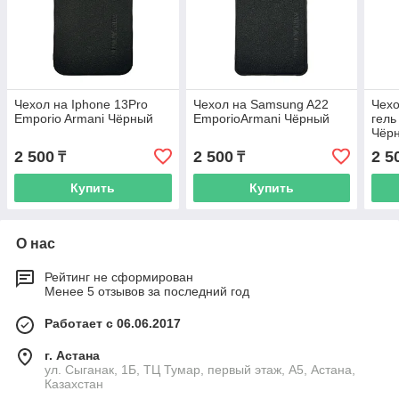
Чехол на Iphone 13Pro
Чехол на Samsung A22
Чехо
Emporio Armani Чёрный
EmporioArmani Чёрный
гель
Чёр
2 500
2 500
2 5
₸
₸
Купить
Купить
О нас
Рейтинг не сформирован
Менее 5 отзывов за последний год
Работает с 06.06.2017
г. Астана
ул. Сыганак, 1Б, ТЦ Тумар, первый этаж, А5, Астана,
Казахстан