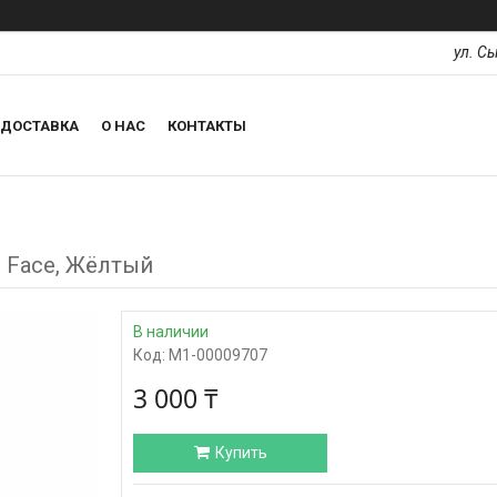
ул. С
ДОСТАВКА
О НАС
КОНТАКТЫ
h Face, Жёлтый
В наличии
Код:
М1-00009707
3 000 ₸
Купить