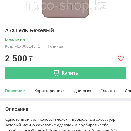
A73 Гель Бежевый
В наличии
Код: М1-00014941
Розница
2 500
₸
Купить
Описание
Характеристики
Доставка
Оплата
Усл
Описание
Однотонный силиконовый чехол - прекрасный аксессуар,
который можно сочетать с одеждой и подбирать себе
незабываемый стиль! Подходит для модели Samsung A73.