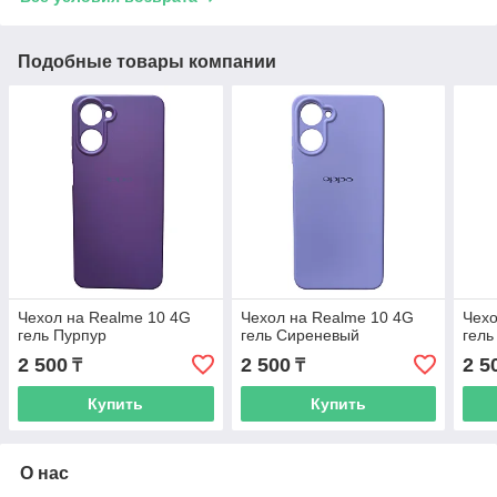
Подобные товары компании
Чехол на Realme 10 4G
Чехол на Realme 10 4G
Чехо
гель Пурпур
гель Сиреневый
гель
2 500
2 500
2 5
₸
₸
Купить
Купить
О нас