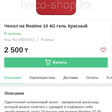
Чехол на Realme 10 4G гель Красный
В наличии
Код: М1-00014141
Розница
2 500
₸
Купить
Описание
Характеристики
Доставка
Оплата
Усл
Описание
Однотонный силиконовый чехол - прекрасный аксессуар,
который можно сочетать с одеждой и подбирать себе
незабываемый стиль! Подходит для модели Realme 10 4G.