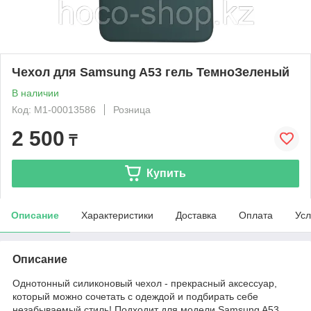
Чехол для Samsung A53 гель ТемноЗеленый
В наличии
Код: М1-00013586
Розница
2 500
₸
Купить
Описание
Характеристики
Доставка
Оплата
Усл
Описание
Однотонный силиконовый чехол - прекрасный аксессуар,
который можно сочетать с одеждой и подбирать себе
незабываемый стиль! Подходит для модели Samsung A53.