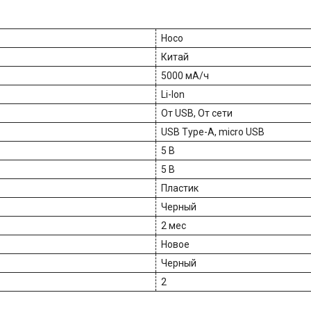
Hoco
Китай
5000 мА/ч
Li-Ion
От USB, От сети
USB Type-A, micro USB
5 В
5 В
Пластик
Черный
2 мес
Новое
Черный
2