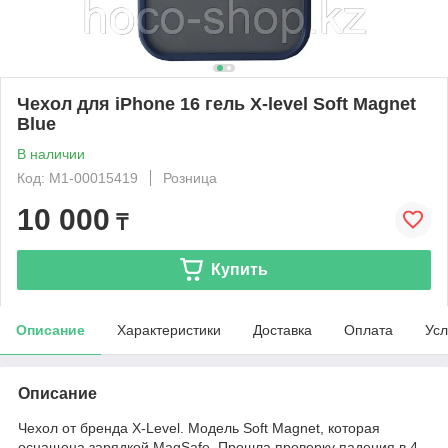
Чехол для iPhone 16 гель X-level Soft Magnet
Blue
В наличии
Код: М1-00015419
Розница
10 000
₸
Купить
Описание
Характеристики
Доставка
Оплата
Усл
Описание
Чехол от бренда X-Level. Модель Soft Magnet, которая
оснащена зарядкой MagSafe. Прошла проверку падения в 4