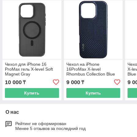
Чехол для iPhone 16
Чехол на iPhone
Чехо
ProMax гель X-level Soft
16ProMax X-level
X-le
Magnet Gray
Rhombus Collection Blue
Blue
10 000
9 000
9 0
₸
₸
Купить
Купить
О нас
Рейтинг не сформирован
Менее 5 отзывов за последний год