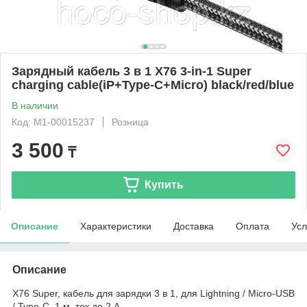
Зарядный кабель 3 в 1 X76 3-in-1 Super
charging cable(iP+Type-C+Micro) black/red/blue
В наличии
Код: М1-00015237
Розница
3 500
₸
Купить
Описание
Характеристики
Доставка
Оплата
Усл
Описание
X76 Super, кабель для зарядки 3 в 1, для Lightning / Micro-USB
/ Type-C, 1 м, ток до 2 А