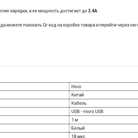
огию зарядки, а ее мощность достигает до
2.4А
.
гда можете поискать Qr-код на коробке товара и перейти через нег
Hoco
Китай
Кабель
USB - micro USB
1 м
Белый
18 мес