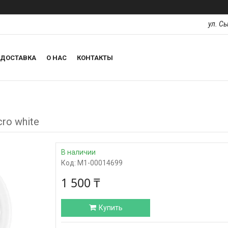
ул. С
ДОСТАВКА
О НАС
КОНТАКТЫ
cro white
В наличии
Код:
М1-00014699
1 500 ₸
Купить