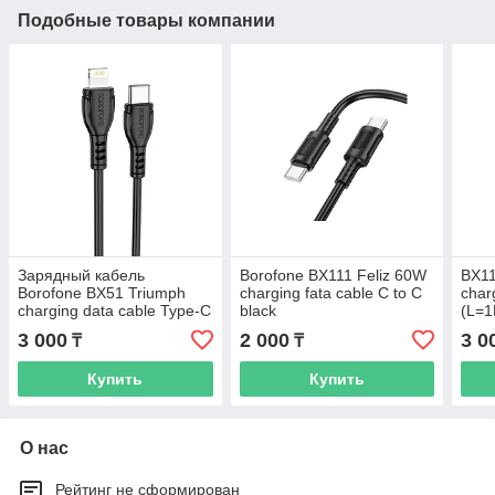
Подобные товары компании
Зарядный кабель
Borofone BX111 Feliz 60W
BX11
Borofone BX51 Triumph
charging fata cable C to C
char
charging data cable Type-C
black
(L=1
to Lighting black
3 000
2 000
3 0
₸
₸
Купить
Купить
О нас
Рейтинг не сформирован