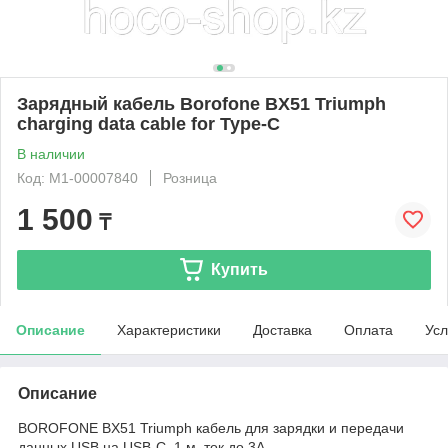
Зарядный кабель Borofone BX51 Triumph
charging data cable for Type-C
В наличии
Код: М1-00007840
Розница
1 500
₸
Купить
Описание
Характеристики
Доставка
Оплата
Усл
Описание
BOROFONE BX51 Triumph кабель для зарядки и передачи
данных USB на USB-C, 1 м, ток до 3A