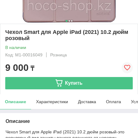
Чехол Smart для Apple iPad (2021) 10.2 дюйм
розовый
В наличии
Код: М1-00016049
Розница
9 000
₸
Купить
Описание
Характеристики
Доставка
Оплата
Усл
Описание
Чехол Smart для Apple iPad (2021) 10.2 дюйм розовый-это
популярный вид защиты вашего планшета от царапин,