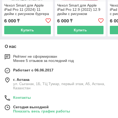
Чехол Smart для Apple
Чехол Smart для Apple
Чехо
iPad Pro 11 (2024) 11
iPad Pro 12.9 (2022) 12.9
iPad
дюйм с рисунком бургера
дюйм с рисунком
с ри
клубники
6 000
6 000
6 0
₸
₸
Купить
Купить
О нас
Рейтинг не сформирован
Менее 5 отзывов за последний год
Работает с 06.06.2017
г. Астана
ул. Сыганак, 1Б, ТЦ Тумар, первый этаж, А5, Астана,
Казахстан
Контакты
Сегодня выходной
Показать весь график работы