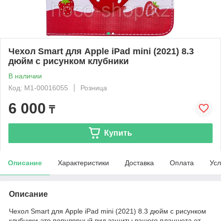
Чехол Smart для Apple iPad mini (2021) 8.3
дюйм с рисунком клубники
В наличии
Код: М1-00016055
Розница
6 000
₸
Купить
Описание
Характеристики
Доставка
Оплата
Усл
Описание
Чехол Smart для Apple iPad mini (2021) 8.3 дюйм с рисунком
клубники-это популярный вид защиты вашего планшета от