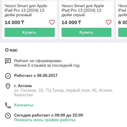
Чехол Smart для Apple
Чехол Smart для Apple
Чехо
iPad Pro 13 (2024) 13
iPad Pro 13 (2024) 13
iPad
дюйм розовый
дюйм серый
дюйм
14 000
14 000
6 0
₸
₸
Купить
Купить
О нас
Рейтинг не сформирован
Менее 5 отзывов за последний год
Работает с 06.06.2017
г. Астана
ул. Сыганак, 1Б, ТЦ Тумар, первый этаж, А5, Астана,
Казахстан
Контакты
Сегодня работает с 09:00 до 22:00
Показать весь график работы