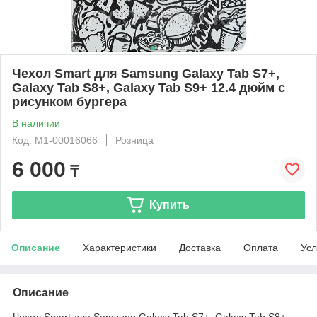
Чехол Smart для Samsung Galaxy Tab S7+,
Galaxy Tab S8+, Galaxy Tab S9+ 12.4 дюйм с
рисунком бургера
В наличии
Код: М1-00016066
Розница
6 000
₸
Купить
Описание
Характеристики
Доставка
Оплата
Усл
Описание
Чехол Smart для Samsung Galaxy Tab S7+, Galaxy Tab S8+,