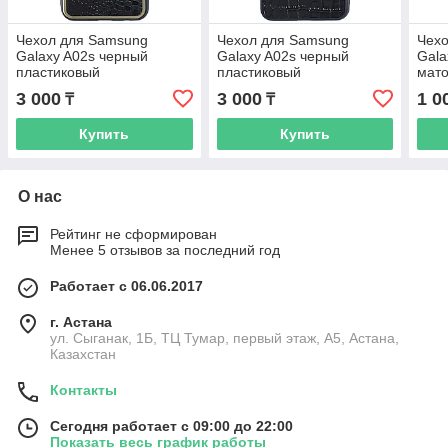
Чехол для Samsung
Чехол для Samsung
Чех
Galaxy A02s черный
Galaxy A02s черный
Gala
пластиковый
пластиковый
мат
3 000
3 000
1 0
₸
₸
Купить
Купить
О нас
Рейтинг не сформирован
Менее 5 отзывов за последний год
Работает с 06.06.2017
г. Астана
ул. Сыганак, 1Б, ТЦ Тумар, первый этаж, А5, Астана,
Казахстан
Контакты
Сегодня работает с 09:00 до 22:00
Показать весь график работы