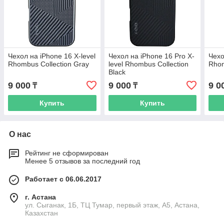
Чехол на iPhone 16 X-level
Чехол на iPhone 16 Pro X-
Чехо
Rhombus Collection Gray
level Rhombus Collection
Rhom
Black
9 000
9 000
9 0
₸
₸
Купить
Купить
О нас
Рейтинг не сформирован
Менее 5 отзывов за последний год
Работает с 06.06.2017
г. Астана
ул. Сыганак, 1Б, ТЦ Тумар, первый этаж, А5, Астана,
Казахстан