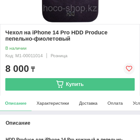
Чехол на iPhone 14 Pro HDD Produce
пепельно-фиолетовый
В наличии
Код: М1-00011014
Розница
8 000
₸
Купить
Описание
Характеристики
Доставка
Оплата
Усл
Описание
HDD Produce для iPhone 14 Pro кожаный в пепельно-