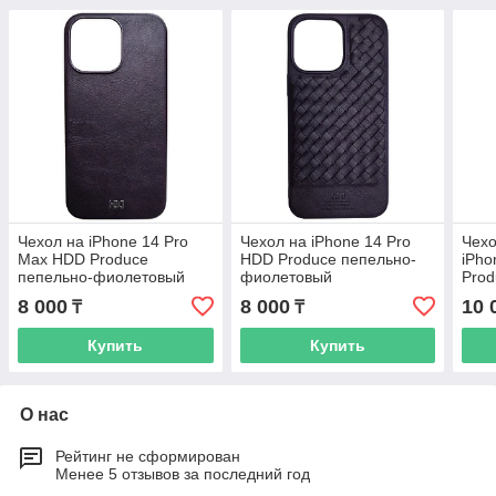
Чехол на iPhone 14 Pro
Чехол на iPhone 14 Pro
Чехо
Max HDD Produce
HDD Produce пепельно-
iPho
пепельно-фиолетовый
фиолетовый
Prod
8 000
8 000
10 
₸
₸
Купить
Купить
О нас
Рейтинг не сформирован
Менее 5 отзывов за последний год