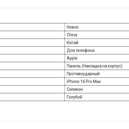
Новое
China
Китай
Для телефона
Apple
Панель (Накладка на корпус)
Противоударный
iPhone 16 Pro Max
Силикон
Голубой