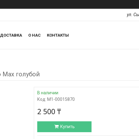
ул. С
ДОСТАВКА
О НАС
КОНТАКТЫ
o Max голубой
В наличии
Код:
М1-00015870
2 500 ₸
Купить