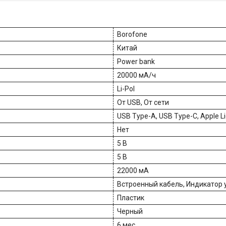
Borofone
Китай
Power bank
20000 мА/ч
Li-Pol
От USB, От сети
USB Type-A, USB Type-C, Apple Li
Нет
5 В
5 В
22000 мА
Встроенный кабель, Индикатор 
Пластик
Черный
6 мес