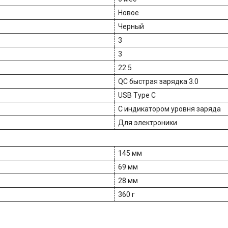
Новое
Черный
3
3
22.5
QC быстрая зарядка 3.0
USB Type C
С индикатором уровня заряда
Для электроники
145 мм
69 мм
28 мм
360 г