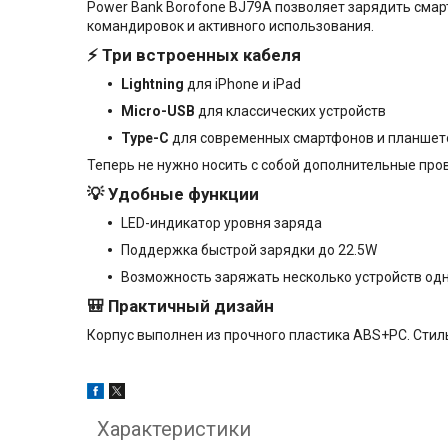
Power Bank Borofone BJ79A позволяет зарядить смарт
командировок и активного использования.
⚡ Три встроенных кабеля
Lightning
для iPhone и iPad
Micro-USB
для классических устройств
Type-C
для современных смартфонов и планшет
Теперь не нужно носить с собой дополнительные пров
💡 Удобные функции
LED-индикатор уровня заряда
Поддержка быстрой зарядки до 22.5W
Возможность заряжать несколько устройств од
🎒 Практичный дизайн
Корпус выполнен из прочного пластика ABS+PC. Стил
Характеристики