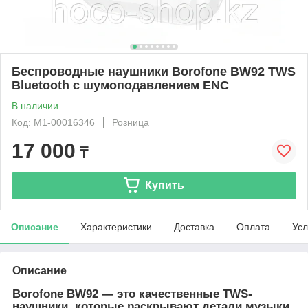
Беспроводные наушники Borofone BW92 TWS
Bluetooth с шумоподавлением ENC
В наличии
Код: М1-00016346
Розница
17 000
₸
Купить
Описание
Характеристики
Доставка
Оплата
Усл
Описание
Borofone BW92 — это качественные TWS-
наушники, которые раскрывают детали музыки