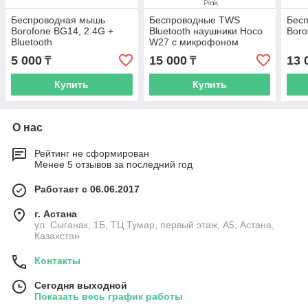
Беспроводная мышь
Беспроводные TWS
Бес
Borofone BG14, 2.4G +
Bluetooth наушники Hoco
Boro
Bluetooth
W27 с микрофоном
5 000
15 000
13 
₸
₸
Купить
Купить
О нас
Рейтинг не сформирован
Менее 5 отзывов за последний год
Работает с 06.06.2017
г. Астана
ул. Сыганак, 1Б, ТЦ Тумар, первый этаж, А5, Астана,
Казахстан
Контакты
Сегодня выходной
Показать весь график работы