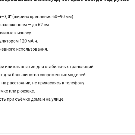
5–7,0″
(ширина крепления 60–90 мм).
 разложенном — до 62 см.
чивые к износу.
улятором 120 мА·ч.
невного использования.
фи или как штатив для стабильных трансляций.
т для большинства современных моделей.
 на расстоянии, не прикасаясь к телефону.
умке или рюкзаке.
ть при съёмке дома и на улице.