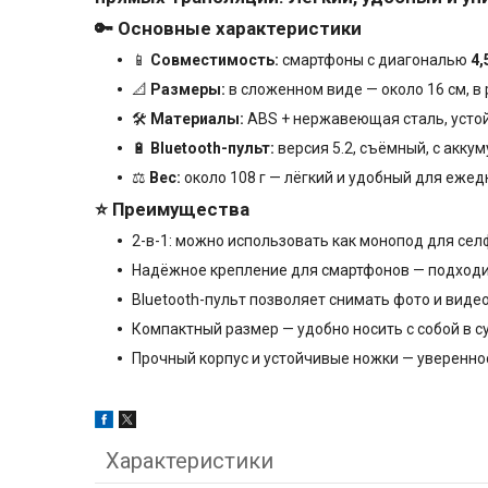
🔑 Основные характеристики
📱
Совместимость:
смартфоны с диагональю
4,
📐
Размеры:
в сложенном виде — около 16 см, в
🛠
Материалы:
ABS + нержавеющая сталь, устой
🔋
Bluetooth-пульт:
версия 5.2, съёмный, с аккум
⚖
Вес:
около 108 г — лёгкий и удобный для ежед
⭐ Преимущества
2-в-1: можно использовать как монопод для сел
Надёжное крепление для смартфонов — подходи
Bluetooth-пульт позволяет снимать фото и видео
Компактный размер — удобно носить с собой в с
Прочный корпус и устойчивые ножки — увереннос
Характеристики