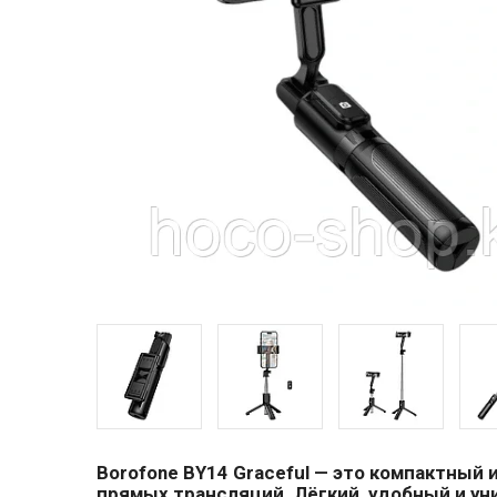
Borofone BY14 Graceful
— это компактный и
прямых трансляций. Лёгкий, удобный и ун