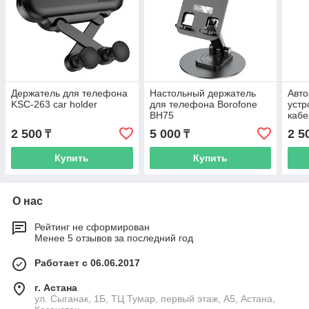
Держатель для телефона
Настольный держатель
Авто
KSC-263 car holder
для телефона Borofone
устр
BH75
кабе
2 500
5 000
2 5
₸
₸
Купить
Купить
О нас
Рейтинг не сформирован
Менее 5 отзывов за последний год
Работает с 06.06.2017
г. Астана
ул. Сыганак, 1Б, ТЦ Тумар, первый этаж, А5, Астана,