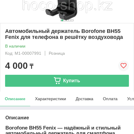
Автомобильный держатель Borofone BH55
Fenix для телефона в решётку воздуховода
В наличии
Код: М1-00007991
Розница
4 000
₸
Купить
Описание
Характеристики
Доставка
Оплата
Усл
Описание
Borofone BH55 Fenix
— надёжный и стильный
автомобильный держатель для смартфона,