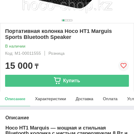
Портативная колонка Hoco HT1 Marguis
Sports Bluetooth Speaker
В наличии
Код: М1-00011555
Розница
15 000
₸
Купить
Описание
Характеристики
Доставка
Оплата
Усл
Описание
Hoco HT1 Marquis — мощная и стильная
Bluetooth колонка с чистым стереозвуком 8 Вт и