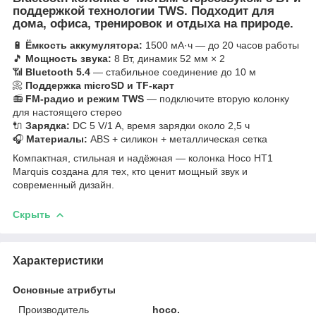
поддержкой технологии TWS. Подходит для
дома, офиса, тренировок и отдыха на природе.
🔋
Ёмкость аккумулятора:
1500 мА·ч — до 20 часов работы
🎵
Мощность звука:
8 Вт, динамик 52 мм × 2
📶
Bluetooth 5.4
— стабильное соединение до 10 м
📀
Поддержка microSD и TF-карт
📻
FM-радио и режим TWS
— подключите вторую колонку
для настоящего стерео
🔌
Зарядка:
DC 5 V/1 A, время зарядки около 2,5 ч
🎧
Материалы:
ABS + силикон + металлическая сетка
Компактная, стильная и надёжная — колонка Hoco HT1
Marquis создана для тех, кто ценит мощный звук и
современный дизайн.
Скрыть
Характеристики
Основные атрибуты
Производитель
hoco.