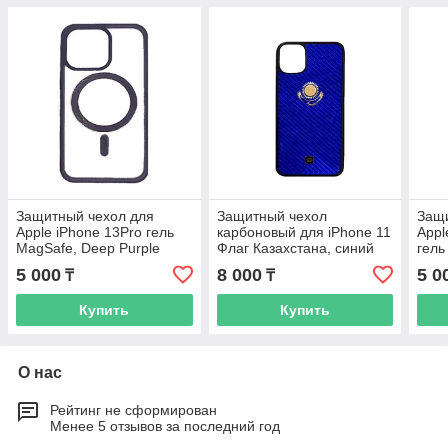
Защитный чехол для
Защитный чехол
Защи
Apple iPhone 13Pro гель
карбоновый для iPhone 11
Appl
MagSafe, Deep Purple
Флаг Казахстана, синий
гель
5 000
8 000
5 0
₸
₸
Купить
Купить
О нас
Рейтинг не сформирован
Менее 5 отзывов за последний год