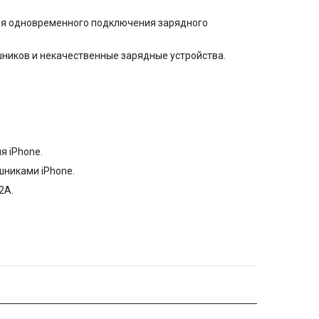
 для одновременного подключения зарядного
шников и некачественные зарядные устройства.
я iPhone.
шниками iPhone.
2А.