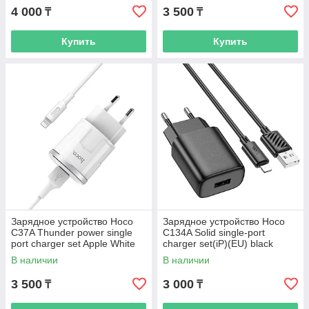
4 000
3 500
₸
₸
Купить
Купить
Зарядное устройство Hoco
Зарядное устройство Hoco
C37A Thunder power single
C134A Solid single-port
port charger set Apple White
charger set(iP)(EU) black
В наличии
В наличии
3 500
3 000
₸
₸