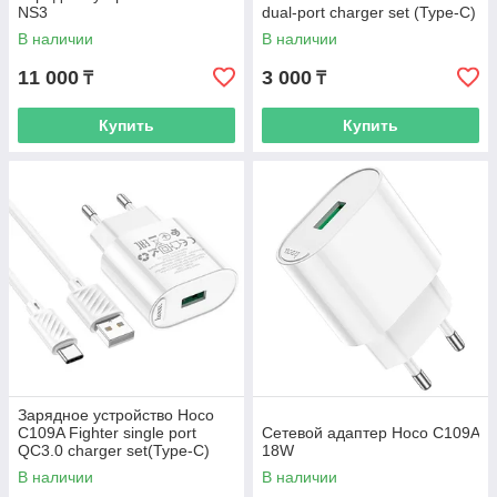
NS3
dual-port charger set (Type-C)
(EU) white
В наличии
В наличии
11 000
3 000
₸
₸
Купить
Купить
Зарядное устройство Hoco
C109A Fighter single port
Сетевой адаптер Hoco C109A
QC3.0 charger set(Type-C)
18W
(EU) white
В наличии
В наличии