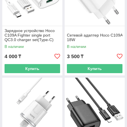
Зарядное устройство Hoco
C109A Fighter single port
Сетевой адаптер Hoco C109A
QC3.0 charger set(Type-C)
18W
(EU) white
В наличии
В наличии
4 000
3 500
₸
₸
Купить
Купить