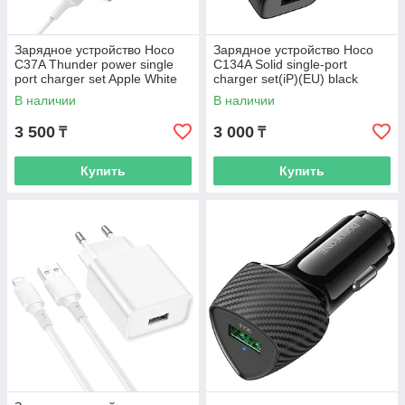
Зарядное устройство Hoco
Зарядное устройство Hoco
C37A Thunder power single
C134A Solid single-port
port charger set Apple White
charger set(iP)(EU) black
В наличии
В наличии
3 500
3 000
₸
₸
Купить
Купить