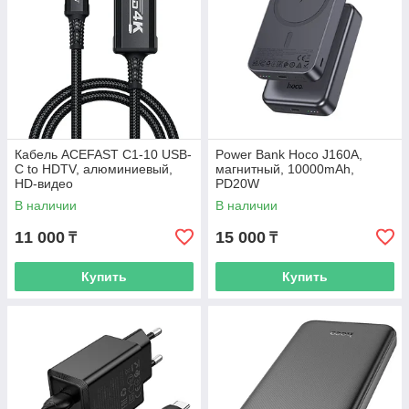
Кабель ACEFAST C1-10 USB-
Power Bank Hoco J160A,
C to HDTV, алюминиевый,
магнитный, 10000mAh,
HD-видео
PD20W
В наличии
В наличии
11 000
15 000
₸
₸
Купить
Купить