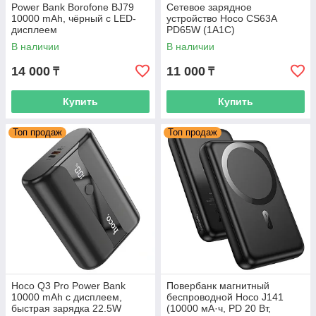
Power Bank Borofone BJ79
Сетевое зарядное
10000 mAh, чёрный с LED-
устройство Hoco CS63A
дисплеем
PD65W (1A1C)
В наличии
В наличии
14 000
11 000
₸
₸
Купить
Купить
Топ продаж
Топ продаж
Hoco Q3 Pro Power Bank
Повербанк магнитный
10000 mAh с дисплеем,
беспроводной Hoco J141
быстрая зарядка 22.5W
(10000 мА·ч, PD 20 Вт,