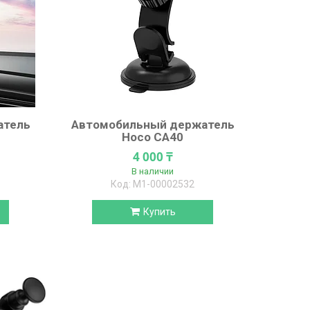
атель
Автомобильный держатель
Hoco CA40
4 000 ₸
В наличии
М1-00002532
Купить