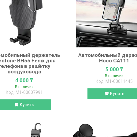
омобильный держатель
Автомобильный держ
rofone BH55 Fenix для
Hoco CA111
телефона в решётку
5 000 ₸
воздуховода
В наличии
4 000 ₸
М1-00011445
В наличии
М1-00007991
Купить
Купить