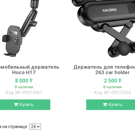
омобильный держатель
Держатель для телефон
Hoco H17
263 car holder
8 000 ₸
2 500 ₸
В наличии
В наличии
М1-00015061
М1-00015554
Купить
Купить