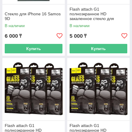
Flash attach G1
Стекло для iPhone 16 Samos
полноэкранное HD
9D
закаленное стекло для
iPhone 7p/8p White
В наличии
В наличии
6 000
5 000
₸
₸
Купить
Купить
Flash attach G1
Flash attach G1
полноэкранное HD
полноэкранное HD