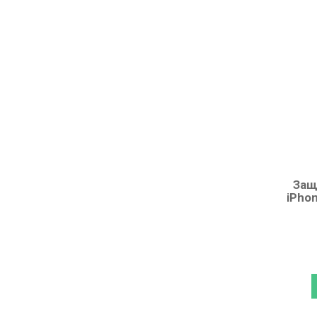
Защ
iPho