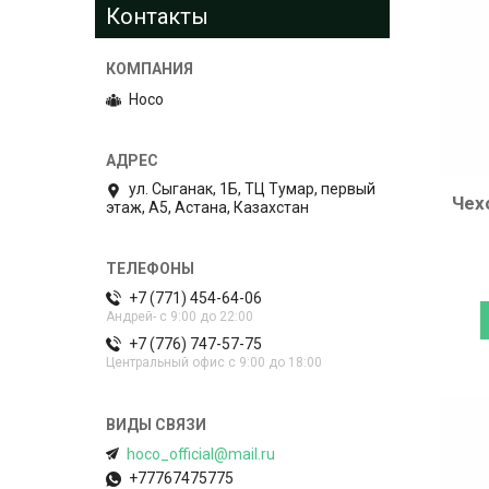
Контакты
Hoco
ул. Сыганак, 1Б, ТЦ Тумар, первый
Чехо
этаж, А5, Астана, Казахстан
+7 (771) 454-64-06
Андрей- с 9:00 до 22:00
+7 (776) 747-57-75
Центральный офис с 9:00 до 18:00
hoco_official@mail.ru
+77767475775