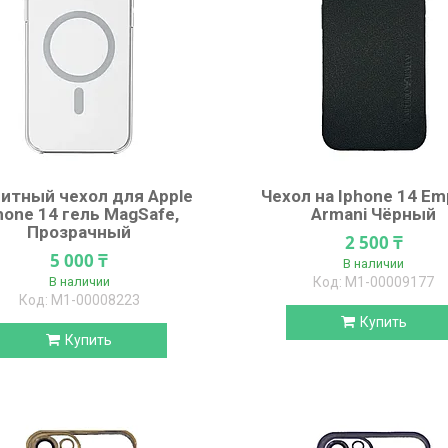
итный чехол для Apple
Чехол на Iphone 14 Em
hone 14 гель MagSafe,
Armani Чёрный
Прозрачный
2 500 ₸
5 000 ₸
В наличии
В наличии
М1-00009177
М1-00008223
Купить
Купить