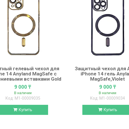
тный гелевый чехол для
Защитный чехол для 
ne 14 Anyland MagSafe с
iPhone 14 гель Anyl
ниевыми вставками Gold
MagSafe,Violet
9 000 ₸
9 000 ₸
В наличии
В наличии
М1-00009035
М1-00009034
Купить
Купить