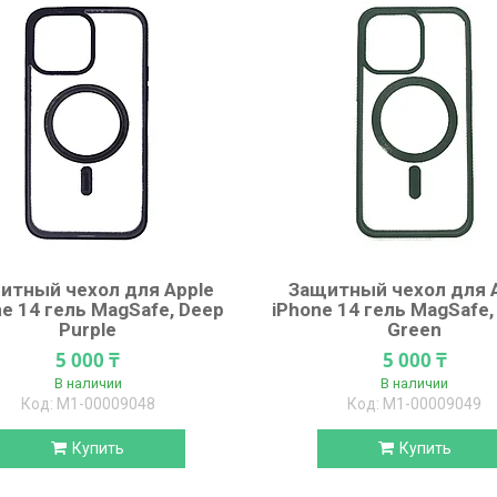
итный чехол для Apple
Защитный чехол для 
ne 14 гель MagSafe, Deep
iPhone 14 гель MagSafe,
Purple
Green
5 000 ₸
5 000 ₸
В наличии
В наличии
М1-00009048
М1-00009049
Купить
Купить