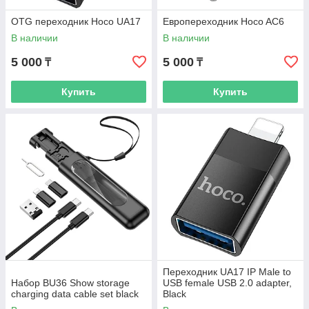
OTG переходник Hoco UA17
Европереходник Hoco AC6
В наличии
В наличии
5 000
5 000
₸
₸
Купить
Купить
Переходник UA17 IP Male to
Набор BU36 Show storage
USB female USB 2.0 adapter,
charging data cable set black
Black