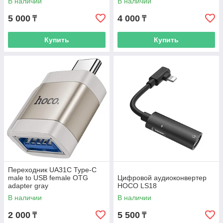
В наличии
В наличии
5 000
4 000
₸
₸
Купить
Купить
Переходник UA31C Type-C
male to USB female OTG
Цифровой аудиоконвертер
adapter gray
HOCO LS18
В наличии
В наличии
2 000
5 500
₸
₸